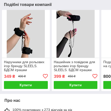
Подібні товари компанії
Наручники для рольових
Нашийник з повідком для
Пода
ігор бренду SLEELS.
рольових ігор бренду
на с
БДСМ іграшки
SLEELS. БДСМ іграшки.
349
399
800
₴
₴
400 ₴
450 ₴
Купити
Купити
Про нас
100% позитивних з 273 відгуків за рік