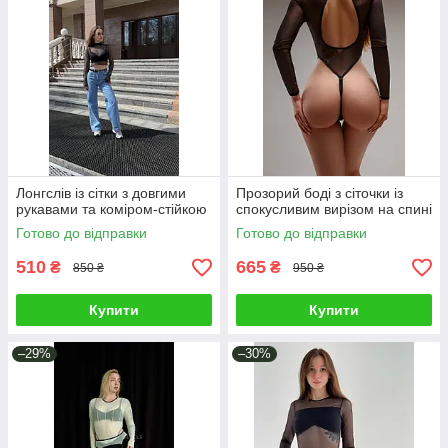
Лонгслів із сітки з довгими
Прозорий боді з сіточки із
рукавами та коміром-стійкою
спокусливим вирізом на спині
Готово до відправки
Готово до відправки
510
665
₴
₴
850 ₴
950 ₴
Купити
Купити
–29%
–30%