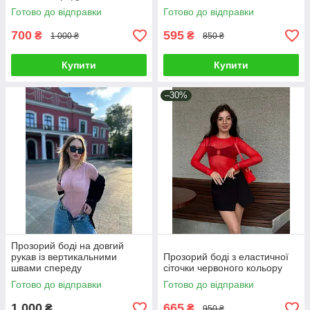
Готово до відправки
Готово до відправки
700
595
₴
₴
1 000 ₴
850 ₴
Купити
Купити
–30%
Прозорий боді на довгий
рукав із вертикальними
Прозорий боді з еластичної
швами спереду
сіточки червоного кольору
Готово до відправки
Готово до відправки
1 000
665
₴
₴
950 ₴