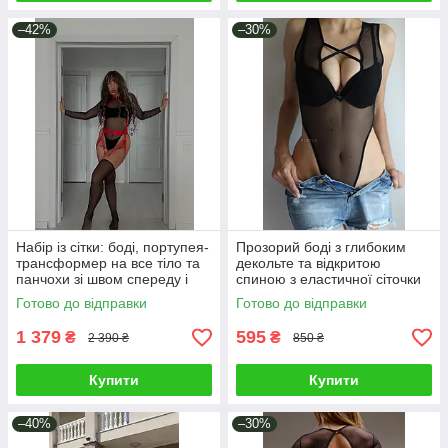
–42%
–30%
Набір із сітки: боді, портупея-
Прозорий боді з глибоким
трансформер на все тіло та
декольте та відкритою
панчохи зі швом спереду і
спиною з еластичної сіточки
ззаду
Готово до відправки
Готово до відправки
1 379
595
₴
₴
2 390 ₴
850 ₴
Купити
Купити
–40%
–30%