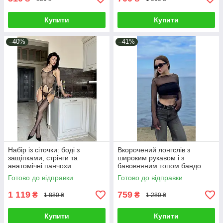
Купити
Купити
–40%
–41%
Набір із сіточки: боді з
Вкорочений лонгслів з
защіпками, стрінги та
широким рукавом і з
анатомічні панчохи
бавовняним топом бандо
Готово до відправки
Готово до відправки
1 119
759
₴
₴
1 880 ₴
1 280 ₴
Купити
Купити