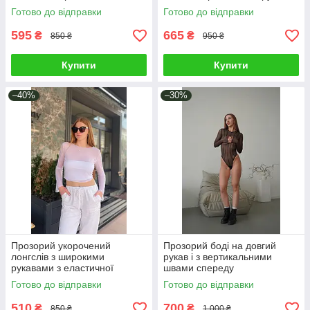
Готово до відправки
Готово до відправки
595
665
₴
₴
850 ₴
950 ₴
Купити
Купити
–40%
–30%
Прозорий укорочений
Прозорий боді на довгий
лонгслів з широкими
рукав і з вертикальними
рукавами з еластичної
швами спереду
сіточки
Готово до відправки
Готово до відправки
510
700
₴
₴
850 ₴
1 000 ₴