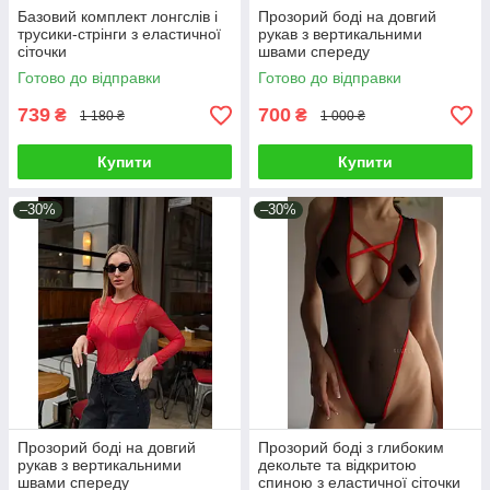
Базовий комплект лонгслів і
Прозорий боді на довгий
трусики-стрінги з еластичної
рукав з вертикальними
сіточки
швами спереду
Готово до відправки
Готово до відправки
739
700
₴
₴
1 180 ₴
1 000 ₴
Купити
Купити
–30%
–30%
Прозорий боді на довгий
Прозорий боді з глибоким
рукав з вертикальними
декольте та відкритою
швами спереду
спиною з еластичної сіточки