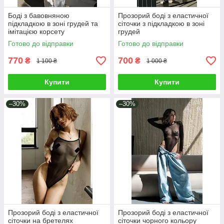
Боді з бавовняною
Прозорий боді з еластичної
підкладкою в зоні грудей та
сіточки з підкладкою в зоні
імітацією корсету
грудей
Готово до відправки
Готово до відправки
770
700
₴
₴
1 100 ₴
1 000 ₴
Купити
Купити
–30%
–30%
Прозорий боді з еластичної
Прозорий боді з еластичної
сіточки на бретелях
сіточки чорного кольору