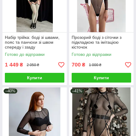
Набір трійка: боді зі швами,
Прозорий боді з сіточки з
пояс та панчохи зі швом
підкладкою та імітацією
спереду і ззаду
кісточок
Готово до відправки
Готово до відправки
1 449
700
₴
₴
2 050 ₴
1 000 ₴
Купити
Купити
–40%
–41%