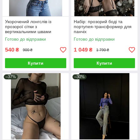
Укорочений лонгслів із
Набір: прозорий боді та
прозорої сітки з
портупея-трансформер для
вертикальними швами
панчіх
Готово до відправки
Готово до відправки
540
1 049
₴
₴
900 ₴
1 790 ₴
Купити
Купити
–37%
–30%