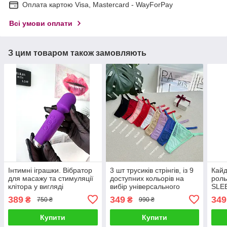
Оплата картою Visa, Mastercard - WayForPay
Всі умови оплати
З цим товаром також замовляють
Інтимні іграшки. Вібратор
3 шт трусиків стрінгів, із 9
Кайд
для масажу та стимуляції
доступних кольорів на
роль
клітора у вигляді
вибір універсального
SLEE
мікрофона.
розміру
389
349
349
₴
₴
750 ₴
990 ₴
Купити
Купити