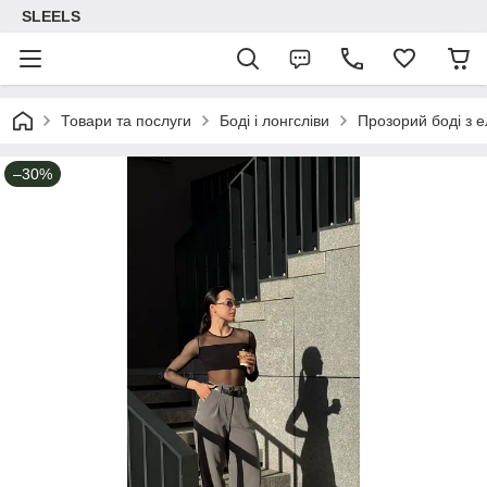
SLEELS
Товари та послуги
Боді і лонгсліви
Прозорий боді з е
–30%