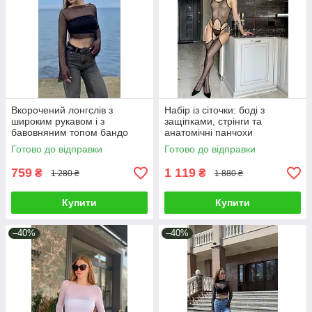
Вкорочений лонгслів з
Набір із сіточки: боді з
широким рукавом і з
защіпками, стрінги та
бавовняним топом бандо
анатомічні панчохи
Готово до відправки
Готово до відправки
759
1 119
₴
₴
1 280 ₴
1 880 ₴
Купити
Купити
–40%
–40%