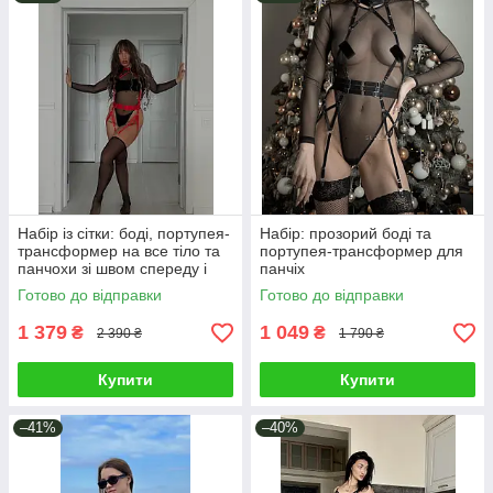
Набір із сітки: боді, портупея-
Набір: прозорий боді та
трансформер на все тіло та
портупея-трансформер для
панчохи зі швом спереду і
панчіх
ззаду
Готово до відправки
Готово до відправки
1 379
1 049
₴
₴
2 390 ₴
1 790 ₴
Купити
Купити
–41%
–40%