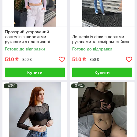
Прозорий укорочений
лонгслів з широкими
Лонгслів із сітки з довгими
рукавами з еластичної
рукавами та коміром-стійкою
сіточки
Готово до відправки
Готово до відправки
510
510
₴
₴
850 ₴
850 ₴
Купити
Купити
–40%
–37%