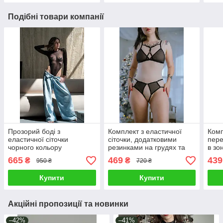
Подібні товари компанії
Прозорий боді з
Комплект з еластичної
Комп
еластичної сіточки
сіточки, додатковими
пер
чорного кольору
резинками на грудях та
в зо
трусиками з відкритим
дода
665
469
439
₴
₴
950 ₴
720 ₴
доступом
талії
Купити
Купити
Акційні пропозиції та новинки
–42%
–41%