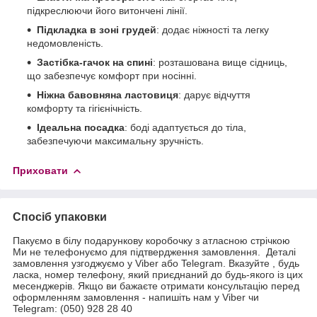
підкреслюючи його витончені лінії.
Підкладка в зоні грудей
: додає ніжності та легку
недомовленість.
Застібка-гачок на спині
: розташована вище сідниць,
що забезпечує комфорт при носінні.
Ніжна бавовняна ластовиця
: дарує відчуття
комфорту та гігієнічність.
Ідеальна посадка
: боді адаптується до тіла,
забезпечуючи максимальну зручність.
Приховати
Спосіб упаковки
Пакуємо в білу подарункову коробочку з атласною стрічкою
Ми не телефонуємо для підтвердження замовлення. Деталі
замовлення узгоджуємо у Viber або Telegram. Вказуйте , будь
ласка, номер телефону, який приєднаний до будь-якого із цих
месенджерів. Якщо ви бажаєте отримати консультацію перед
оформленням замовлення - напишіть нам у Viber чи
Telegram: (050) 928 28 40