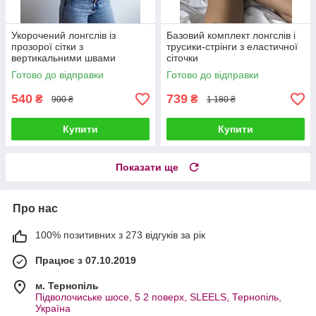
Укорочений лонгслів із
Базовий комплект лонгслів і
прозорої сітки з
трусики-стрінги з еластичної
вертикальними швами
сіточки
Готово до відправки
Готово до відправки
540
739
₴
₴
900 ₴
1 180 ₴
Купити
Купити
Показати ще
Про нас
100% позитивних з 273 відгуків за рік
Працює з 07.10.2019
м. Тернопіль
Підволочиське шосе, 5 2 поверх, SLEELS, Тернопіль,
Україна