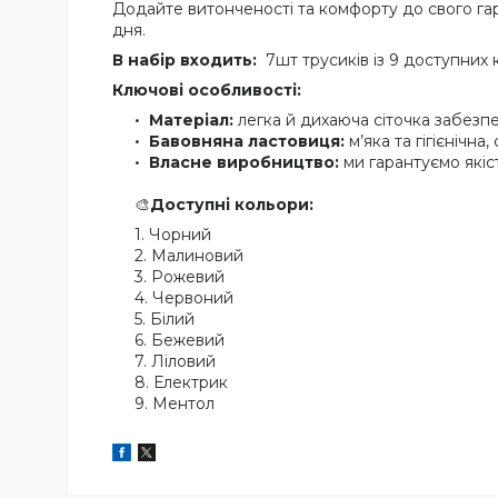
Додайте витонченості та комфорту до свого га
дня.
В набір входить:
7шт трусиків із 9 доступних 
Ключові особливості:
Матеріал:
легка й дихаюча сіточка забезпе
Бавовняна ластовиця:
м’яка та гігієнічна
Власне виробництво:
ми гарантуємо якіс
🎨
Доступні кольори:
Чорний
Малиновий
Рожевий
Червоний
Білий
Бежевий
Ліловий
Електрик
Ментол