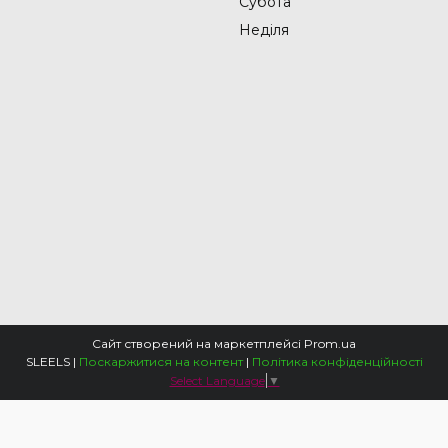
Субота
Неділя
Сайт створений на маркетплейсі
Prom.ua
SLEELS |
Поскаржитися на контент
|
Політика конфіденційності
Select Language
▼