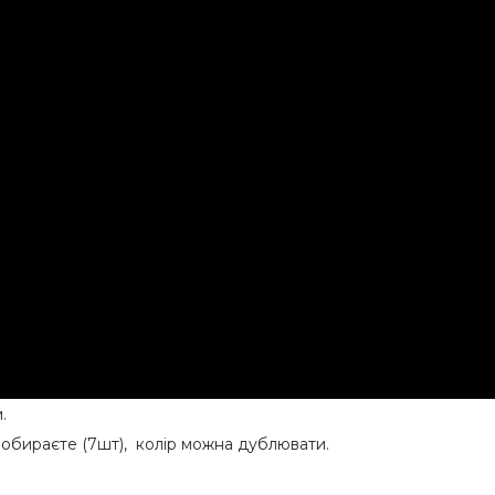
.
 обираєте (7шт), колір можна дублювати.