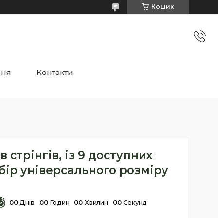
Кошик
ння
Контакти
в стрінгів, із 9 доступних
бір універсального розміру
0
0
Днів
0
0
Годин
0
0
Хвилин
0
0
Секунд