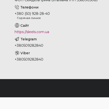
ФОП Сендель Ірина Віталіївна ІПН 3560905065
+380 (50) 928-28-40
Горячая линия
https://sleels.com.ua
+380509282840
+380509282840