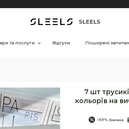
SLEELS
ари та послуги
Відгуки
Поширені запита
7 шт трусикі
кольорів на ви
–69%