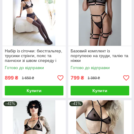
Набір із сіточки: бюстгальтер,
Базовий комплект із
трусики стрінги, пояс та
портупеєю на груди, талію та
панчохи зі швом спереду і
ніжки
ззаду
Готово до відправки
Готово до відправки
899
799
₴
₴
1 650 ₴
1 380 ₴
Купити
Купити
–41%
–41%