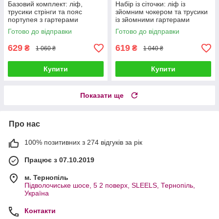
Базовий комплект: ліф,
Набір із сіточки: ліф із
трусики стрінги та пояс
зйомним чокером та трусики
портупея з гартерами
із зйомними гартерами
Готово до відправки
Готово до відправки
629
619
₴
₴
1 060 ₴
1 040 ₴
Купити
Купити
Показати ще
Про нас
100% позитивних з 274 відгуків за рік
Працює з 07.10.2019
м. Тернопіль
Підволочиське шосе, 5 2 поверх, SLEELS, Тернопіль,
Україна
Контакти