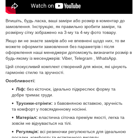
Впишіть, будь ласка, ваші заміри або розмір в коментар до
замовлення. Інструкцію, як правильно зробити заміри, та
розмірну сітку зображено на 3-му та 4-му фото товару.
Якщо ви не знаєте замірів або не впевнені щодо них, то ви
можете оформити замовлення без параметрів і після
оформлення наші менеджери допоможуть визначити розмір в
будь-якому із месенджерів: Viber, Telegram , WhatsАpp.
Цей спокусливий комплект створений для жінок, які цінують
гармонію стилю та зручності.
Особливості:
Ліф:
без кісточок, ідеально підкреслює форму та
добре тримає груди.
Трусики-стрінги:
з бавовняною вставкою, зручність
та комфорт у повсякденному носінні.
Матеріал:
еластична сіточка преміум якості, легка та
зовсім не відчувається на тілі.
Регуляція:
всі резиночки регулюються для ідеальною
посадки, комфорту та естетичного вигляду.