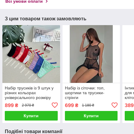
Всі умови оплати
З цим товаром також замовляють
Набір трусиків із 9 штук у
Набір із сіточки: топ,
Інти
різних кольорах
шортики та трусики-
для 
універсального розміру
стрінги
кліт
мікр
899
699
389
₴
₴
2 970 ₴
1 180 ₴
Купити
Купити
Подібні товари компанії