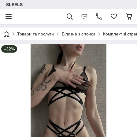
SLEELS
Товари та послуги
Білизна з сіточки
Комплект зі стре
–32%