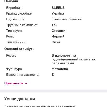
Основні
Виробник
SLEELS
Країна виробник
Україна
Вид виробу
Комплект білизни
Трусики в комплекті
Так
Тип трусів
Стринги
Колір
Чорний
Тип тканини
Сітка
Основні атрибути
Розмір
В наявності та
індивідуальний пошив за
параметрами
Фурнітура
Металева
Бавовняна ластовиця
Є
Приховати
Умови доставки
Доставка здійснюється тільки по передоплаті.