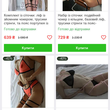
Комплект із сіточки: ліф із
Набір із сіточки: подвійний
зйомним чокером, трусики
чокер з кільцем, базовий ліф,
стрінги, та пояс портупея із
трусики стрінги та пояс-
подвійними гартерами
портупея із зйомними
Готово до відправки
Готово до відправки
гартерами
639
729
₴
₴
1 080 ₴
1 230 ₴
Купити
Купити
–41%
–40%