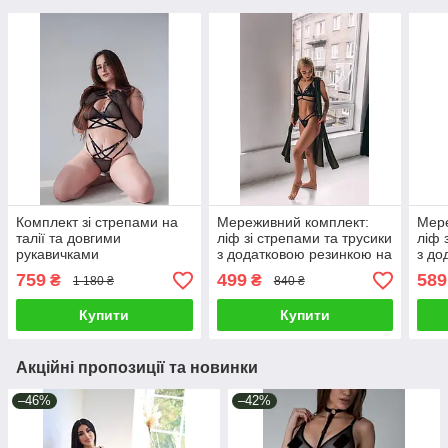
Комплект зі стрепами на
Мереживний комплект:
Мере
талії та довгими
ліф зі стрепами та трусики
ліф 
рукавичками
з додатковою резинкою на
з до
талії
талії
759
499
589
₴
₴
1 180 ₴
840 ₴
Купити
Купити
Акційні пропозиції та новинки
–46%
–42%