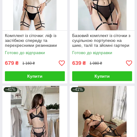
Комплект із сіточки: ліф із
Базовий комплект із сіточки з
застібкою спереду та
суцільною портупеєю на
перехресними резинками
шию, талії та зйомні гартери
ззаду, трусики та пояс
на ніжки
Готово до відправки
Готово до відправки
портупея із гартерами
679
639
₴
₴
1 160 ₴
1 080 ₴
Купити
Купити
–41%
–41%