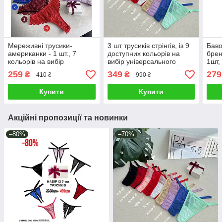
Мереживні трусики-
3 шт трусиків стрінгів, із 9
Баво
американки - 1 шт., 7
доступних кольорів на
брен
кольорів на вибір
вибір універсального
1шт,
розміру
259
349
279
₴
₴
410 ₴
990 ₴
Купити
Купити
Акційні пропозиції та новинки
–80%
–70%