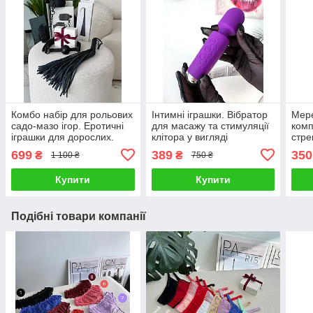
Комбо набір для рольових
Інтимні іграшки. Вібратор
Мер
садо-мазо ігор. Еротичні
для масажу та стимуляції
комп
іграшки для дорослих.
клітора у вигляді
стре
БДСМ атрибутика бренду
мікрофона.
відк
699
389
350
₴
₴
1 100 ₴
750 ₴
SLEELS
SLE
Купити
Купити
Подібні товари компанії