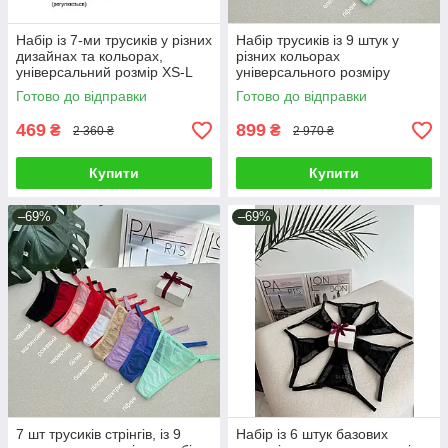
Набір із 7-ми трусиків у різних
Набір трусиків із 9 штук у
дизайнах та кольорах,
різних кольорах
універсальний розмір XS-L
універсального розміру
Готово до відправки
Готово до відправки
469
899
₴
₴
2 360 ₴
2 970 ₴
Купити
Купити
–69%
–69%
7 шт трусиків стрінгів, із 9
Набір із 6 штук базових