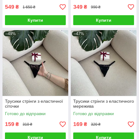
549
349
₴
₴
1 650 ₴
990 ₴
Купити
Купити
–49%
–47%
Трусики стрінги з еластичної
Трусики стрінги з еластичного
сіточки
мережива
Готово до відправки
Готово до відправки
159
169
₴
₴
310 ₴
320 ₴
Купити
Купити