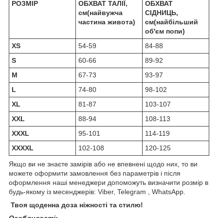
РОЗМІР
ОБХВАТ ТАЛІЇ,
ОБХВАТ
см(найвужча
СІДНИЦЬ,
частина живота)
см(найбільший
об'єм попи)
XS
54-59
84-88
S
60-66
89-92
M
67-73
93-97
L
74-80
98-102
XL
81-87
103-107
XXL
88-94
108-113
XXXL
95-101
114-119
XXXXL
102-108
120-125
Якщо ви не знаєте замірів або не впевнені щодо них, то ви
можете оформити замовлення без параметрів і після
оформлення наші менеджери допоможуть визначити розмір в
будь-якому із месенджерів: Viber, Telegram , WhatsАpp.
Твоя щоденна доза ніжності та стилю!
Особливості: