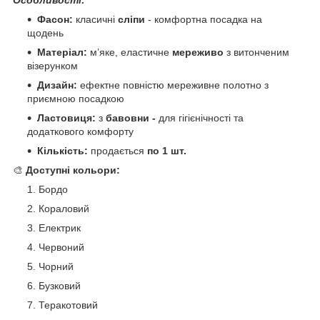
Фасон:
класичні
сліпи
- комфортна посадка на
щодень
Матеріал:
м’яке, еластичне
мереживо
з витонченим
візерунком
Дизайн:
ефектне повністю мереживне полотно з
приємною посадкою
Ластовиця:
з
бавовни -
для гігієнічності та
додаткового комфорту
Кількість:
продається
по 1 шт.
🎨
Доступні кольори:
Бордо
Кораловий
Електрик
Червоний
Чорний
Бузковий
Теракотовий