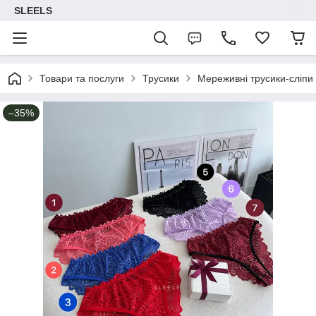
SLEELS
Товари та послуги
Трусики
Мереживні трусики-сліпи -
–35%