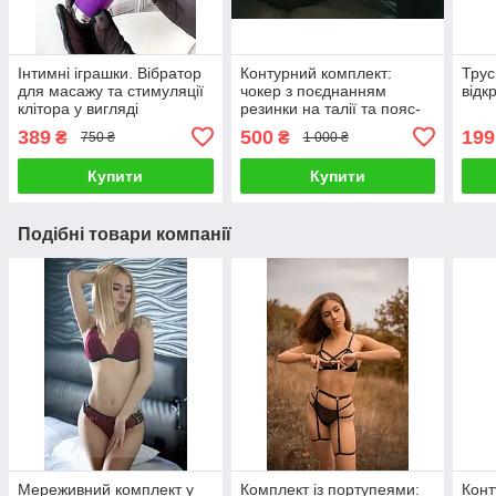
Інтимні іграшки. Вібратор
Контурний комплект:
Труси
для масажу та стимуляції
чокер з поєднанням
відк
клітора у вигляді
резинки на талії та пояс-
мікрофона.
портупея із зйомними
389
500
199
₴
₴
750 ₴
1 000 ₴
гартерами бренду SLEELS
Купити
Купити
Подібні товари компанії
Мереживний комплект у
Комплект із портупеями:
Конт