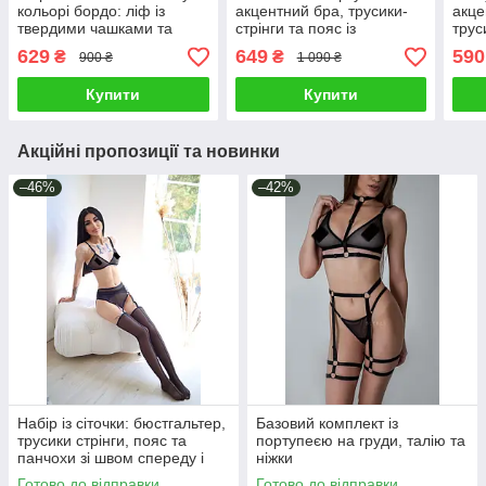
кольорі бордо: ліф із
акцентний бра, трусики-
акце
твердими чашками та
стрінги та пояс із
трус
трусики з акцентними
зйомними гартерами
порт
629
649
590
₴
₴
900 ₴
1 090 ₴
резинками на стегнах
гарт
Купити
Купити
Акційні пропозиції та новинки
–46%
–42%
Набір із сіточки: бюстгальтер,
Базовий комплект із
трусики стрінги, пояс та
портупеєю на груди, талію та
панчохи зі швом спереду і
ніжки
ззаду
Готово до відправки
Готово до відправки