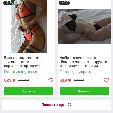
–41%
–40%
Базовий комплект: ліф,
Набір із сіточки: ліф із
трусики стрінги та пояс
зйомним чокером та трусики
портупея з гартерами
із зйомними гартерами
Готово до відправки
Готово до відправки
629
619
₴
₴
1 060 ₴
1 040 ₴
Купити
Купити
Показати ще