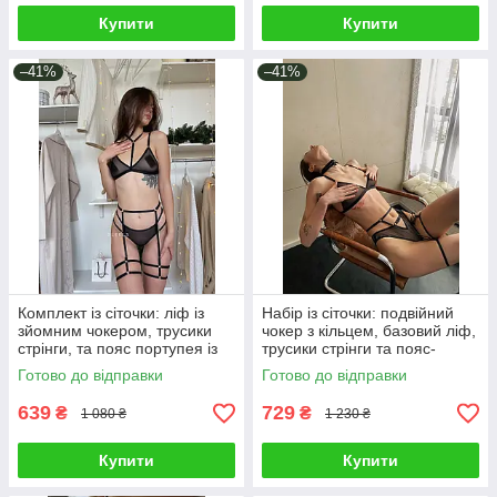
Купити
Купити
–41%
–41%
Комплект із сіточки: ліф із
Набір із сіточки: подвійний
зйомним чокером, трусики
чокер з кільцем, базовий ліф,
стрінги, та пояс портупея із
трусики стрінги та пояс-
подвійними гартерами
портупея із зйомними
Готово до відправки
Готово до відправки
гартерами
639
729
₴
₴
1 080 ₴
1 230 ₴
Купити
Купити