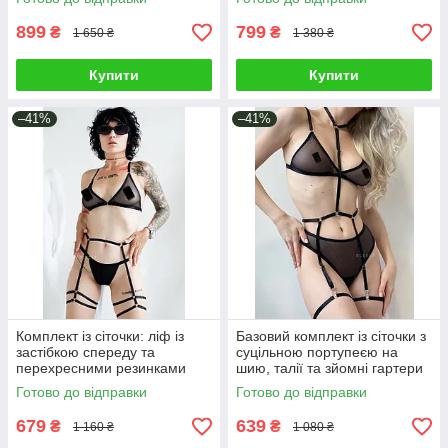
899
799
₴
₴
1 650 ₴
1 380 ₴
Купити
Купити
–41%
–41%
Комплект із сіточки: ліф із
Базовий комплект із сіточки з
застібкою спереду та
суцільною портупеєю на
перехресними резинками
шию, талії та зйомні гартери
ззаду, трусики та пояс
на ніжки
Готово до відправки
Готово до відправки
портупея із гартерами
679
639
₴
₴
1 160 ₴
1 080 ₴