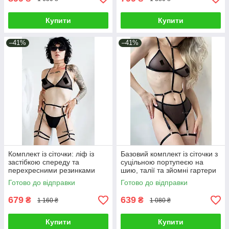
Купити
Купити
–41%
–41%
Комплект із сіточки: ліф із
Базовий комплект із сіточки з
застібкою спереду та
суцільною портупеєю на
перехресними резинками
шию, талії та зйомні гартери
ззаду, трусики та пояс
на ніжки
Готово до відправки
Готово до відправки
портупея із гартерами
679
639
₴
₴
1 160 ₴
1 080 ₴
Купити
Купити