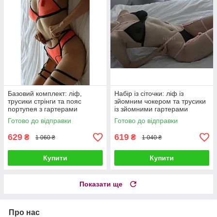
Базовий комплект: ліф,
Набір із сіточки: ліф із
трусики стрінги та пояс
зйомним чокером та трусики
портупея з гартерами
із зйомними гартерами
Готово до відправки
Готово до відправки
629
619
₴
₴
1 060 ₴
1 040 ₴
Купити
Купити
Показати ще
Про нас