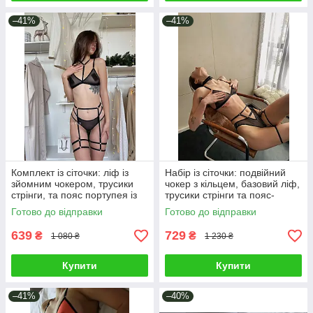
–41%
–41%
Комплект із сіточки: ліф із
Набір із сіточки: подвійний
зйомним чокером, трусики
чокер з кільцем, базовий ліф,
стрінги, та пояс портупея із
трусики стрінги та пояс-
подвійними гартерами
портупея із зйомними
Готово до відправки
Готово до відправки
гартерами
639
729
₴
₴
1 080 ₴
1 230 ₴
Купити
Купити
–41%
–40%