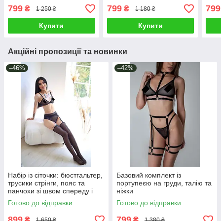
гартерами
зйомними гартерами
зйо
799
799
799
₴
₴
1 250 ₴
1 180 ₴
Купити
Купити
Акційні пропозиції та новинки
–46%
–42%
Набір із сіточки: бюстгальтер,
Базовий комплект із
трусики стрінги, пояс та
портупеєю на груди, талію та
панчохи зі швом спереду і
ніжки
ззаду
Готово до відправки
Готово до відправки
899
799
₴
₴
1 650 ₴
1 380 ₴