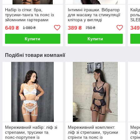
Набір із сітки: бра,
Інтимні іграшки. Вібратор
Кайд
трусики-танга та пояс із
для масажу та стимуляції
роль
зйомними гартерами
клітора у вигляді
SLEE
мікрофона.
649
389
349
₴
₴
1 080 ₴
750 ₴
Купити
Купити
Подібні товари компанії
Мереживний набір: ліф зі
Мереживний комплект:
Мере
стрепами, трусики та
ліф зі стрепами, трусики
ліф 
пояс-портупея із
стрінги та пояс із
стрі