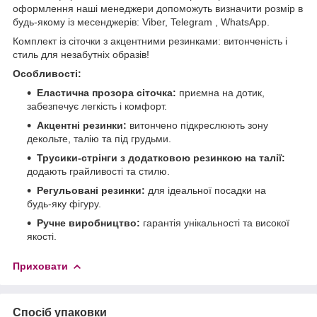
оформлення наші менеджери допоможуть визначити розмір в
будь-якому із месенджерів: Viber, Telegram , WhatsАpp.
Комплект із сіточки з акцентними резинками: витонченість і
стиль для незабутніх образів!
Особливості:
Еластична прозора сіточка:
приємна на дотик,
забезпечує легкість і комфорт.
Акцентні резинки:
витончено підкреслюють зону
декольте, талію та під грудьми.
Трусики-стрінги з додатковою резинкою на талії:
додають грайливості та стилю.
Регульовані резинки:
для ідеальної посадки на
будь-яку фігуру.
Ручне виробництво:
гарантія унікальності та високої
якості.
Приховати
Спосіб упаковки